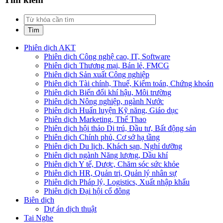
Phiên dịch AKT
Phiên dịch Công nghệ cao, IT, Software
Phiên dịch Thương mại, Bán lẻ, FMCG
Phiên dịch Sản xuất Công nghiệp
Phiên dịch Tài chính, Thuế, Kiểm toán, Chứng khoán
Phiên dịch Biến đổi khí hậu, Môi trường
Phiên dịch Nông nghiệp, ngành Nước
Phiên dịch Huấn luyện Kỹ năng, Giáo dục
Phiên dịch Marketing, Thể Thao
Phiên dịch hội thảo Di trú, Đầu tư, Bất động sản
Phiên dịch Chính phủ, Cơ sở hạ tầng
Phiên dịch Du lịch, Khách sạn, Nghỉ dưỡng
Phiên dịch ngành Năng lượng, Dầu khí
Phiên dịch Y tế, Dược, Chăm sóc sức khỏe
Phiên dịch HR, Quản trị, Quản lý nhân sự
Phiên dịch Pháp lý, Logistics, Xuất nhập khẩu
Phiên dịch Đại hội cổ đông
Biên dịch
Dự án dịch thuật
Tai Nghe