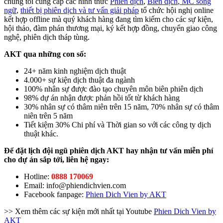
chúng tôi cung cấp các hình thức
Phiên dịch
,
Biên dịch
,
MC song
ngữ
,
thiết bị phiên dịch và tư vấn giải pháp
tổ chức hội nghị online
kết hợp offline mà quý khách hàng đang tìm kiếm cho các sự kiện,
hội thảo, đàm phán thương mại, ký kết hợp đồng, chuyển giao công
nghệ, phiên dịch tháp tùng.
AKT qua những con số:
24+ năm kinh nghiệm dịch thuật
4.000+ sự kiện dịch thuật đa ngành
100% nhân sự được đào tạo chuyên môn biên phiên dịch
98% dự án nhận được phản hồi tốt từ khách hàng
30% nhân sự có thâm niên trên 15 năm, 70% nhân sự có thâm
niên trên 5 năm
Tiết kiệm 30% Chi phí và Thời gian so với các công ty dịch
thuật khác.
Để đặt lịch đội ngũ phiên dịch AKT hay nhận tư vấn miễn phí
cho dự án sắp tới, liên hệ ngay:
Hotline:
0888 170069
Email: info@phiendichvien.com
Facebook fanpage:
Phien Dich Vien by AKT
>> Xem thêm các sự kiện mới nhất tại Youtube
Phien Dich Vien by
AKT