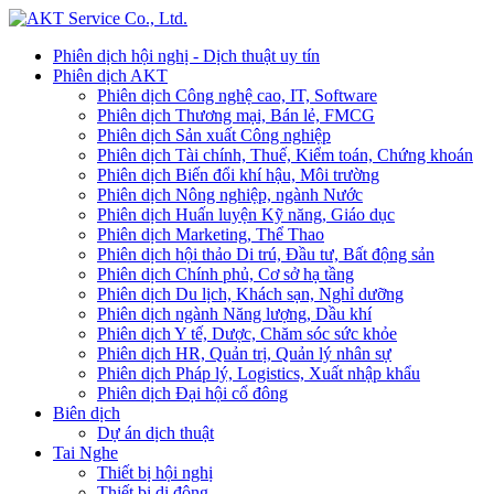
Phiên dịch hội nghị - Dịch thuật uy tín
Phiên dịch AKT
Phiên dịch Công nghệ cao, IT, Software
Phiên dịch Thương mại, Bán lẻ, FMCG
Phiên dịch Sản xuất Công nghiệp
Phiên dịch Tài chính, Thuế, Kiểm toán, Chứng khoán
Phiên dịch Biến đổi khí hậu, Môi trường
Phiên dịch Nông nghiệp, ngành Nước
Phiên dịch Huấn luyện Kỹ năng, Giáo dục
Phiên dịch Marketing, Thể Thao
Phiên dịch hội thảo Di trú, Đầu tư, Bất động sản
Phiên dịch Chính phủ, Cơ sở hạ tầng
Phiên dịch Du lịch, Khách sạn, Nghỉ dưỡng
Phiên dịch ngành Năng lượng, Dầu khí
Phiên dịch Y tế, Dược, Chăm sóc sức khỏe
Phiên dịch HR, Quản trị, Quản lý nhân sự
Phiên dịch Pháp lý, Logistics, Xuất nhập khẩu
Phiên dịch Đại hội cổ đông
Biên dịch
Dự án dịch thuật
Tai Nghe
Thiết bị hội nghị
Thiết bị di động