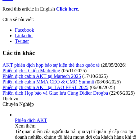
Read this article in English
Click here
.
Chia sẻ bài viết:
Facebook
Linkedin
Twitter
Các tin khác
AKT phiên dịch họp báo sự kiện thể thao quốc tế
(28/05/2026)
Phiên dịch sự kiện Marketing
(05/11/2025)
Phiên dịch cabin AKT tại Martech 2025
(17/10/2025)
Phiên dịch cabin MMA CEO & CMO Summit
(08/08/2025)
Phiên dịch cabin AKT tại TẠO FEST 2025
(06/06/2025)
Phiên dịch Họp báo và Giao lưu Cùng Didier Drogba
(22/05/2025)
Dịch vụ
Chuyên Nghiệp
Phiên dịch AKT
Xem thêm
Từ quan điểm của người đã trải qua vị trí quản lý cấp cao tại
doanh nghiệp, chúng tôi hiểu mong đợi của khách hàng khi tổ