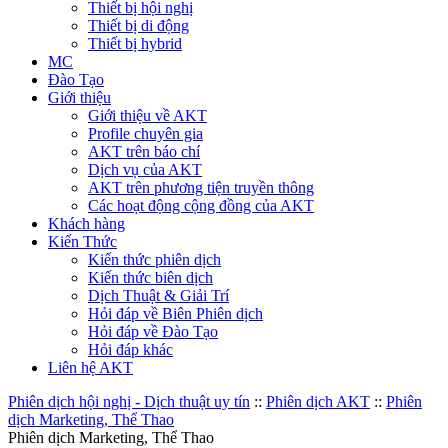
Thiết bị hội nghị
Thiết bị di động
Thiết bị hybrid
MC
Đào Tạo
Giới thiệu
Giới thiệu về AKT
Profile chuyên gia
AKT trên báo chí
Dịch vụ của AKT
AKT trên phương tiện truyền thông
Các hoạt động cộng đồng của AKT
Khách hàng
Kiến Thức
Kiến thức phiên dịch
Kiến thức biên dịch
Dịch Thuật & Giải Trí
Hỏi đáp về Biên Phiên dịch
Hỏi đáp về Đào Tạo
Hỏi đáp khác
Liên hệ AKT
Phiên dịch hội nghị - Dịch thuật uy tín
::
Phiên dịch AKT
::
Phiên
dịch Marketing, Thể Thao
Phiên dịch Marketing, Thể Thao