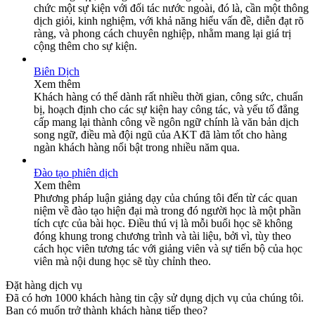
chức một sự kiện với đối tác nước ngoài, đó là, cần một thông
dịch giỏi, kinh nghiệm, với khả năng hiểu vấn đề, diễn đạt rõ
ràng, và phong cách chuyên nghiệp, nhằm mang lại giá trị
cộng thêm cho sự kiện.
Biên Dịch
Xem thêm
Khách hàng có thể dành rất nhiều thời gian, công sức, chuẩn
bị, hoạch định cho các sự kiện hay công tác, và yếu tố đẳng
cấp mang lại thành công về ngôn ngữ chính là văn bản dịch
song ngữ, điều mà đội ngũ của AKT đã làm tốt cho hàng
ngàn khách hàng nổi bật trong nhiều năm qua.
Đào tạo phiên dịch
Xem thêm
Phương pháp luận giảng dạy của chúng tôi đến từ các quan
niệm về đào tạo hiện đại mà trong đó người học là một phần
tích cực của bài học. Điều thú vị là mỗi buổi học sẽ không
đóng khung trong chương trình và tài liệu, bởi vì, tùy theo
cách học viên tương tác với giảng viên và sự tiến bộ của học
viên mà nội dung học sẽ tùy chỉnh theo.
Đặt hàng dịch vụ
Đã có hơn 1000 khách hàng tin cậy sử dụng dịch vụ của chúng tôi.
Bạn có muốn trở thành khách hàng tiếp theo?