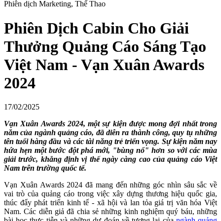
Phiên dịch Marketing, Thể Thao
Phiên Dịch Cabin Cho Giải
Thưởng Quảng Cáo Sáng Tạo
Việt Nam - Vạn Xuân Awards
2024
17/02/2025
Vạn Xuân Awards 2024, một sự kiện được mong đợi nhất trong
năm của ngành quảng cáo, đã diễn ra thành công, quy tụ những
tên tuổi hàng đầu và các tài năng trẻ triển vọng. Sự kiện năm nay
hứa hẹn một bước đột phá mới, "bùng nổ" hơn so với các mùa
giải trước, khẳng định vị thế ngày càng cao của quảng cáo Việt
Nam trên trường quốc tế.
Vạn Xuân Awards 2024 đã mang đến những góc nhìn sâu sắc về
vai trò của quảng cáo trong việc xây dựng thương hiệu quốc gia,
thúc đẩy phát triển kinh tế - xã hội và lan tỏa giá trị văn hóa Việt
Nam. Các diễn giả đã chia sẻ những kinh nghiệm quý báu, những
bài học thực tiễn và những dự đoán về tương lai của
ngành quảng