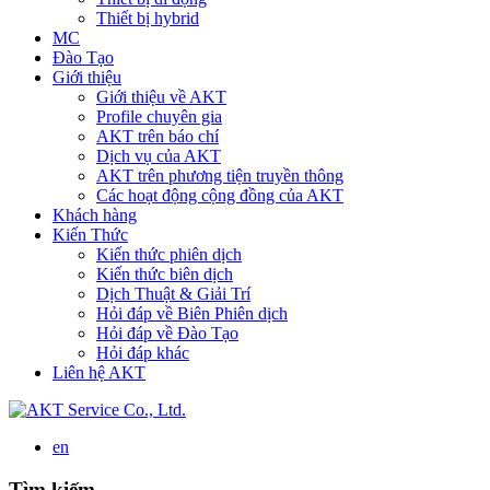
Thiết bị hybrid
MC
Đào Tạo
Giới thiệu
Giới thiệu về AKT
Profile chuyên gia
AKT trên báo chí
Dịch vụ của AKT
AKT trên phương tiện truyền thông
Các hoạt động cộng đồng của AKT
Khách hàng
Kiến Thức
Kiến thức phiên dịch
Kiến thức biên dịch
Dịch Thuật & Giải Trí
Hỏi đáp về Biên Phiên dịch
Hỏi đáp về Đào Tạo
Hỏi đáp khác
Liên hệ AKT
en
Tìm kiếm