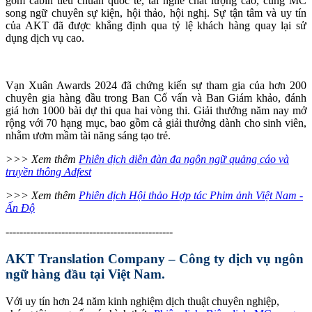
gồm cabin tiêu chuẩn quốc tế, tai nghe chất lượng cao, cùng MC
song ngữ chuyên sự kiện, hội thảo, hội nghị. Sự tận tâm và uy tín
của AKT đã được khẳng định qua tỷ lệ khách hàng quay lại sử
dụng dịch vụ cao.
Vạn Xuân Awards 2024 đã chứng kiến sự tham gia của hơn 200
chuyên gia hàng đầu trong Ban Cố vấn và Ban Giám khảo, đánh
giá hơn 1000 bài dự thi qua hai vòng thi. Giải thưởng năm nay mở
rộng với 70 hạng mục, bao gồm cả giải thưởng dành cho sinh viên,
nhằm ươm mầm tài năng sáng tạo trẻ.
>>> Xem thêm
Phiên dịch diễn đàn đa ngôn ngữ quảng cáo và
truyền thông Adfest
>>> Xem thêm
Phiên dịch Hội thảo Hợp tác Phim ảnh Việt Nam -
Ấn Độ
------------------------------------------------
AKT Translation Company – Công ty dịch vụ ngôn
ngữ hàng đầu tại Việt Nam.
Với uy tín hơn 24 năm kinh nghiệm dịch thuật chuyên nghiệp,