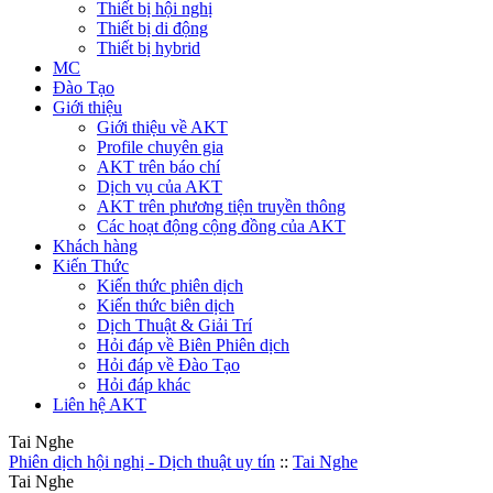
Thiết bị hội nghị
Thiết bị di động
Thiết bị hybrid
MC
Đào Tạo
Giới thiệu
Giới thiệu về AKT
Profile chuyên gia
AKT trên báo chí
Dịch vụ của AKT
AKT trên phương tiện truyền thông
Các hoạt động cộng đồng của AKT
Khách hàng
Kiến Thức
Kiến thức phiên dịch
Kiến thức biên dịch
Dịch Thuật & Giải Trí
Hỏi đáp về Biên Phiên dịch
Hỏi đáp về Đào Tạo
Hỏi đáp khác
Liên hệ AKT
Tai Nghe
Phiên dịch hội nghị - Dịch thuật uy tín
::
Tai Nghe
Tai Nghe