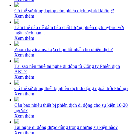
Có thể sử dụng laptop cho phiên dịch hybrid không?
Xem thêm
Làm thế nào để đảm bảo chất lượng phiên dịch hybrid với
ngân sách hạn...
Xem thêm
Zoom hay teams: Lựa chọn tốt nhất cho phiên dịch?
Xem thêm
Tại sao nên thuê tai nghe di động từ Công ty Phiên dịch
AKT?
Xem thêm
Có thể sử dụng thiết bị phiên dịch di động ngoài trời không?
Xem thêm
Cần bao nhiêu thiết bị phiên dịch di động cho sự kiện 10-20
người?
Xem thêm
Tai nghe di động được dùng trong những sự kiện nào?
Xem thêm