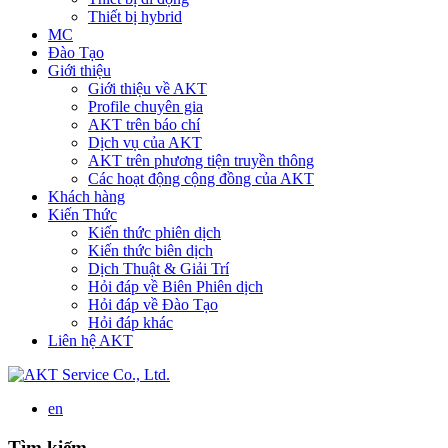
Thiết bị hybrid
MC
Đào Tạo
Giới thiệu
Giới thiệu về AKT
Profile chuyên gia
AKT trên báo chí
Dịch vụ của AKT
AKT trên phương tiện truyền thông
Các hoạt động cộng đồng của AKT
Khách hàng
Kiến Thức
Kiến thức phiên dịch
Kiến thức biên dịch
Dịch Thuật & Giải Trí
Hỏi đáp về Biên Phiên dịch
Hỏi đáp về Đào Tạo
Hỏi đáp khác
Liên hệ AKT
en
Tìm kiếm