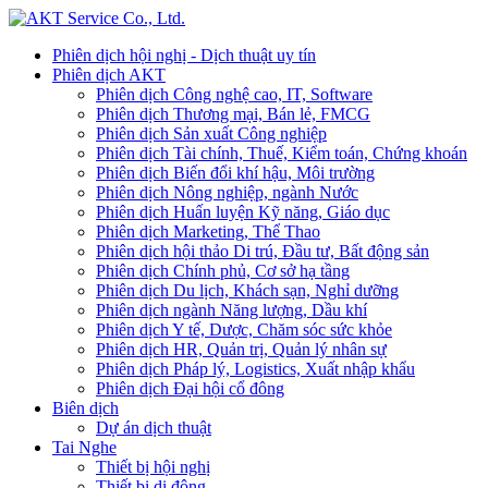
Phiên dịch hội nghị - Dịch thuật uy tín
Phiên dịch AKT
Phiên dịch Công nghệ cao, IT, Software
Phiên dịch Thương mại, Bán lẻ, FMCG
Phiên dịch Sản xuất Công nghiệp
Phiên dịch Tài chính, Thuế, Kiểm toán, Chứng khoán
Phiên dịch Biến đổi khí hậu, Môi trường
Phiên dịch Nông nghiệp, ngành Nước
Phiên dịch Huấn luyện Kỹ năng, Giáo dục
Phiên dịch Marketing, Thể Thao
Phiên dịch hội thảo Di trú, Đầu tư, Bất động sản
Phiên dịch Chính phủ, Cơ sở hạ tầng
Phiên dịch Du lịch, Khách sạn, Nghỉ dưỡng
Phiên dịch ngành Năng lượng, Dầu khí
Phiên dịch Y tế, Dược, Chăm sóc sức khỏe
Phiên dịch HR, Quản trị, Quản lý nhân sự
Phiên dịch Pháp lý, Logistics, Xuất nhập khẩu
Phiên dịch Đại hội cổ đông
Biên dịch
Dự án dịch thuật
Tai Nghe
Thiết bị hội nghị
Thiết bị di động