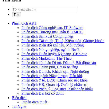
Phiên dịch AKT
Phiên dịch Công nghệ cao, IT, Software
Phiên dịch Thương mại, Bán lẻ, FMCG
Phiên dịch Sản xuất Công nghiệp
Phiên dịch Tài chính, Thuế, Kiểm toán, Chứng khoán
Phiên dịch Biến đổi khí hậu, Môi trường
Phiên dịch Nông nghiệp, ngành Nước
Phiên dịch Huấn luyện Kỹ năng, Giáo dục
Phiên dịch Marketing, Thể Thao
Phiên dịch hội thảo Di trú, Đầu tư, Bất động sản
Phiên dịch Chính phủ, Cơ sở hạ tầng
Phiên dịch Du lịch, Khách sạn, Nghỉ dưỡng
Phiên dịch ngành Năng lượng, Dầu khí
Phiên dịch Y tế, Dược, Chăm sóc sức khỏe
Phiên dịch HR, Quản trị, Quản lý nhân sự
Phiên dịch Pháp lý, Logistics, Xuất nhập khẩu
Phiên dịch Đại hội cổ đông
Biên dịch
Dự án dịch thuật
Tai Nghe