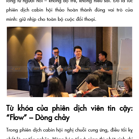
lòng từ người hỏi – không độ trễ, không hiểu sai. Đó là lúc
phiên dịch cabin hội thảo
hoàn thành đúng vai trò của
mình: giữ nhịp cho toàn bộ cuộc đối thoại.
Từ khóa của phiên dịch viên tin cậy:
“Flow” – Dòng chảy
Trong
phiên dịch cabin hội nghị chuỗi cung ứng
, điều tối kỵ
nhất là sự tắc nghẽn. Hàng hóa tắc ở cảng thì phát sinh chi