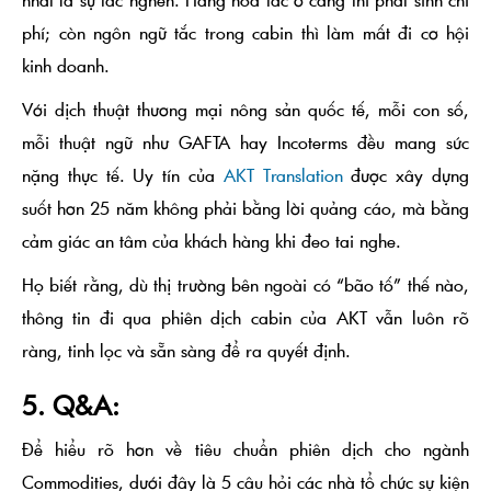
phí; còn ngôn ngữ tắc trong cabin thì làm mất đi cơ hội
kinh doanh.
Với
dịch thuật thương mại nông sản quốc tế
, mỗi con số,
mỗi thuật ngữ như GAFTA hay Incoterms đều mang sức
nặng thực tế. Uy tín của
AKT Translation
được xây dựng
suốt hơn 25 năm không phải bằng lời quảng cáo, mà bằng
cảm giác an tâm của khách hàng khi đeo tai nghe.
Họ biết rằng, dù thị trường bên ngoài có “bão tố” thế nào,
thông tin đi qua
phiên dịch cabin của AKT
vẫn luôn rõ
ràng, tinh lọc và sẵn sàng để ra quyết định.
5. Q&A:
Để hiểu rõ hơn về tiêu chuẩn phiên dịch cho ngành
Commodities, dưới đây là 5 câu hỏi các nhà tổ chức sự kiện