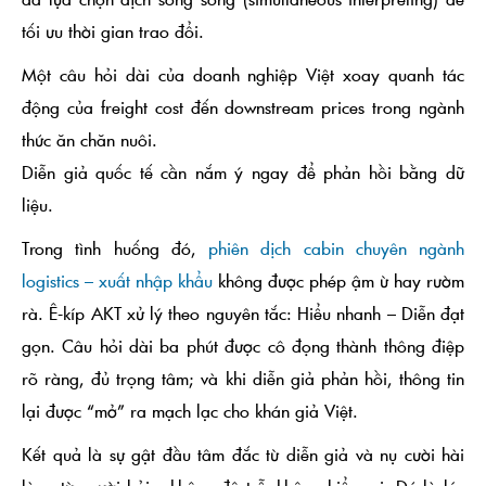
tối ưu thời gian trao đổi.
Một câu hỏi dài của doanh nghiệp Việt xoay quanh tác
động của
freight cost
đến
downstream prices
trong ngành
thức ăn chăn nuôi.
Diễn giả quốc tế cần nắm ý ngay để phản hồi bằng dữ
liệu.
Trong tình huống đó,
phiên dịch cabin chuyên ngành
logistics – xuất nhập khẩu
không được phép ậm ừ hay rườm
rà. Ê-kíp AKT xử lý theo nguyên tắc:
Hiểu nhanh – Diễn đạt
gọn
. Câu hỏi dài ba phút được cô đọng thành thông điệp
rõ ràng, đủ trọng tâm; và khi diễn giả phản hồi, thông tin
lại được “mở” ra mạch lạc cho khán giả Việt.
Kết quả là sự gật đầu tâm đắc từ diễn giả và nụ cười hài