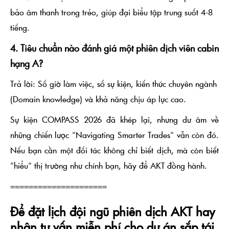
bảo âm thanh trong trẻo, giúp đại biểu tập trung suốt 4-8
tiếng.
4. Tiêu chuẩn nào đánh giá một phiên dịch viên cabin
hạng A?
Trả lời:
Số giờ làm việc, số sự kiện, kiến thức chuyên ngành
(Domain knowledge) và khả năng chịu áp lực cao.
Sự kiện COMPASS 2026 đã khép lại, nhưng dư âm về
những chiến lược "Navigating Smarter Trades" vẫn còn đó.
Nếu bạn cần một đối tác không chỉ biết dịch, mà còn biết
"hiểu" thị trường như chính bạn, hãy để AKT đồng hành.
=====================
Để đặt lịch đội ngũ phiên dịch AKT hay
nhận tư vấn miễn phí cho dự án sắp tới,