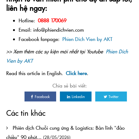
liên hệ ngay:
Hotline
:
0888 170069
Email: info@phiendichvien.com
Facebook fanpage:
Phien Dich Vien by AKT
>> Xem thêm các sự kiện mới nhất tại Youtube
Phien Dich
Vien by AKT
Read this article in English.
Click here
.
Chia sẻ bài viết:
Facebook
Linkedin
Twitter
Các tin khác
Phiên dịch Chuỗi cung ứng & Logistics: Bản lĩnh "đảo
chiều" 90 phút...
(28/05/2026)