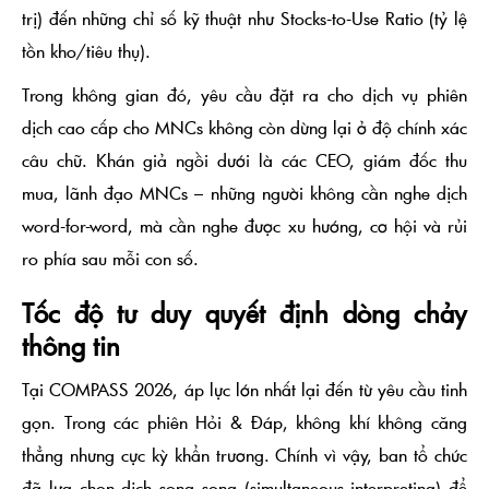
trị) đến những chỉ số kỹ thuật như
Stocks-to-Use Ratio
(tỷ lệ
tồn kho/tiêu thụ).
Trong không gian đó, yêu cầu đặt ra cho
dịch vụ phiên
dịch cao cấp cho MNCs
không còn dừng lại ở độ chính xác
câu chữ. Khán giả ngồi dưới là các CEO, giám đốc thu
mua, lãnh đạo MNCs – những người không cần nghe dịch
word-for-word
, mà cần nghe được xu hướng, cơ hội và rủi
ro phía sau mỗi con số.
Tốc độ tư duy quyết định dòng chảy
thông tin
Tại COMPASS 2026, áp lực lớn nhất lại đến từ yêu cầu
tinh
gọn
. Trong các phiên Hỏi & Đáp, không khí không căng
thẳng nhưng cực kỳ khẩn trương. Chính vì vậy, ban tổ chức
đã lựa chọn
dịch song song (simultaneous interpreting)
để