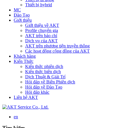
Thiết bị hybrid
MC
Đào Tạo
Giới thiệu
Giới thiệu về AKT
Profile chuyên gia
AKT trên báo chí
Dịch vụ của AKT
AKT trên phương tiện truyền thông
Các hoạt động cộng đồng của AKT
Khách hàng
Kiến Thức
Kiến thức phiên dịch
Kiến thức biên dịch
Dịch Thuật & Giải Trí
Hỏi đáp về Biên Phiên dịch
Hỏi đáp về Đào Tạo
Hỏi đáp khác
Liên hệ AKT
en
Tìm kiếm