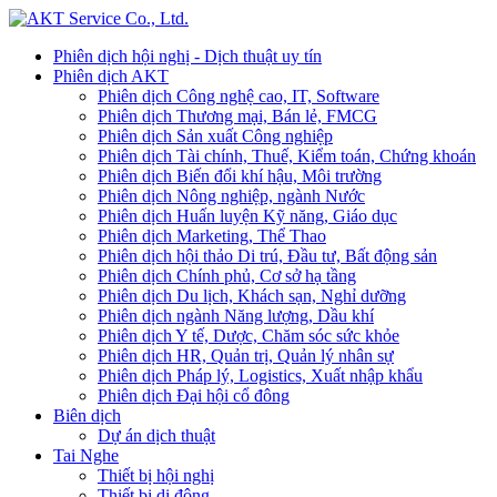
Phiên dịch hội nghị - Dịch thuật uy tín
Phiên dịch AKT
Phiên dịch Công nghệ cao, IT, Software
Phiên dịch Thương mại, Bán lẻ, FMCG
Phiên dịch Sản xuất Công nghiệp
Phiên dịch Tài chính, Thuế, Kiểm toán, Chứng khoán
Phiên dịch Biến đổi khí hậu, Môi trường
Phiên dịch Nông nghiệp, ngành Nước
Phiên dịch Huấn luyện Kỹ năng, Giáo dục
Phiên dịch Marketing, Thể Thao
Phiên dịch hội thảo Di trú, Đầu tư, Bất động sản
Phiên dịch Chính phủ, Cơ sở hạ tầng
Phiên dịch Du lịch, Khách sạn, Nghỉ dưỡng
Phiên dịch ngành Năng lượng, Dầu khí
Phiên dịch Y tế, Dược, Chăm sóc sức khỏe
Phiên dịch HR, Quản trị, Quản lý nhân sự
Phiên dịch Pháp lý, Logistics, Xuất nhập khẩu
Phiên dịch Đại hội cổ đông
Biên dịch
Dự án dịch thuật
Tai Nghe
Thiết bị hội nghị
Thiết bị di động