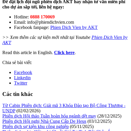
Để đặt lịch đội ngũ phiên dịch AKT hay nhận tư vấn miễn phí
cho dự án sắp tới, liên hệ ngay:
Hotline:
0888 170069
Email: info@phiendichvien.com
Facebook fanpage:
Phien Dich Vien by AKT
>> Xem thêm các sự kiện mới nhất tại Youtube
Phien Dich Vien by
AKT
Read this article in English.
Click here
.
Chia sẻ bài viết:
Facebook
Linkedin
Twitter
Các tin khác
Từ Cabin Phiên dịch: Giải mã 3 Khóa Đào tạo Bộ Công Thương -
UNDP
(02/02/2026)
Phiên dịch Hội thảo Tuần hoàn hóa ngành dệt may
(28/12/2025)
Phiên dịch Hội nghị Nhà Cung Cấp De Heus
(03/12/2025)
Phiên dịch sự kiện khu công nghiệp
(05/11/2025)