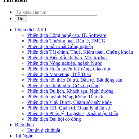
Phiên dịch AKT
Phiên dịch Công nghệ cao, IT, Software
Phiên dịch Thương mại, Bán lẻ, FMCG
Phiên dịch Sản xuất Công nghiệp
Phiên dịch Tài chính, Thuế, Kiểm toán, Chứng khoán
Phiên dịch Biến đổi khí hậu, Môi trường
Phiên dịch Nông nghiệp, ngành Nước
Phiên dịch Huấn luyện Kỹ năng, Giáo dục
Phiên dịch Marketing, Thể Thao
Phiên dịch hội thảo Di trú, Đầu tư, Bất động sản
Phiên dịch Chính phủ, Cơ sở hạ tầng
Phiên dịch Du lịch, Khách sạn, Nghỉ dưỡng
Phiên dịch ngành Năng lượng, Dầu khí
Phiên dịch Y tế, Dược, Chăm sóc sức khỏe
Phiên dịch HR, Quản trị, Quản lý nhân sự
Phiên dịch Pháp lý, Logistics, Xuất nhập khẩu
Phiên dịch Đại hội cổ đông
Biên dịch
Dự án dịch thuật
Tai Nghe