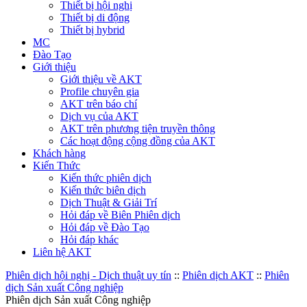
Thiết bị hội nghị
Thiết bị di động
Thiết bị hybrid
MC
Đào Tạo
Giới thiệu
Giới thiệu về AKT
Profile chuyên gia
AKT trên báo chí
Dịch vụ của AKT
AKT trên phương tiện truyền thông
Các hoạt động cộng đồng của AKT
Khách hàng
Kiến Thức
Kiến thức phiên dịch
Kiến thức biên dịch
Dịch Thuật & Giải Trí
Hỏi đáp về Biên Phiên dịch
Hỏi đáp về Đào Tạo
Hỏi đáp khác
Liên hệ AKT
Phiên dịch hội nghị - Dịch thuật uy tín
::
Phiên dịch AKT
::
Phiên
dịch Sản xuất Công nghiệp
Phiên dịch Sản xuất Công nghiệp