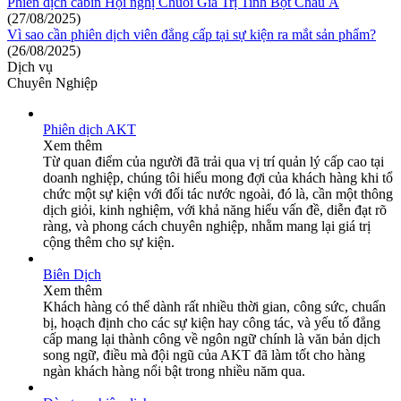
Phiên dịch cabin Hội nghị Chuỗi Giá Trị Tinh Bột Châu Á
(27/08/2025)
Vì sao cần phiên dịch viên đẳng cấp tại sự kiện ra mắt sản phẩm?
(26/08/2025)
Dịch vụ
Chuyên Nghiệp
Phiên dịch AKT
Xem thêm
Từ quan điểm của người đã trải qua vị trí quản lý cấp cao tại
doanh nghiệp, chúng tôi hiểu mong đợi của khách hàng khi tổ
chức một sự kiện với đối tác nước ngoài, đó là, cần một thông
dịch giỏi, kinh nghiệm, với khả năng hiểu vấn đề, diễn đạt rõ
ràng, và phong cách chuyên nghiệp, nhằm mang lại giá trị
cộng thêm cho sự kiện.
Biên Dịch
Xem thêm
Khách hàng có thể dành rất nhiều thời gian, công sức, chuẩn
bị, hoạch định cho các sự kiện hay công tác, và yếu tố đẳng
cấp mang lại thành công về ngôn ngữ chính là văn bản dịch
song ngữ, điều mà đội ngũ của AKT đã làm tốt cho hàng
ngàn khách hàng nổi bật trong nhiều năm qua.